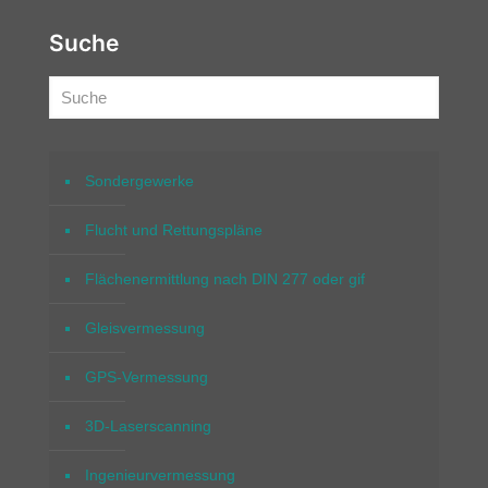
Suche
Sondergewerke
Flucht und Rettungspläne
Flächenermittlung nach DIN 277 oder gif
Gleisvermessung
GPS-Vermessung
3D-Laserscanning
Ingenieurvermessung