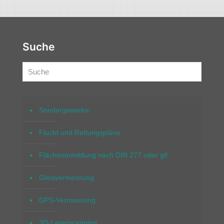
Suche
Sondergewerke
Flucht und Rettungspläne
Flächenermittlung nach DIN 277 oder gif
Gleisvermessung
GPS-Vermessung
3D-Laserscanning